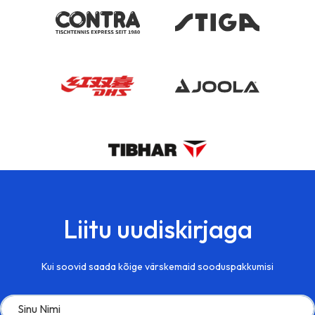
Liitu uudiskirjaga
Kui soovid saada kõige värskemaid sooduspakkumisi