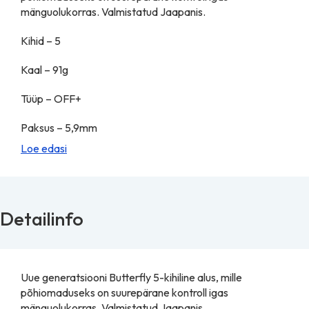
mänguolukorras. Valmistatud Jaapanis.
Kihid – 5
Kaal – 91g
Tüüp – OFF+
Paksus – 5,9mm
Loe edasi
Detailinfo
Uue generatsiooni Butterfly 5-kihiline alus, mille
põhiomaduseks on suurepärane kontroll igas
mänguolukorras. Valmistatud Jaapanis.