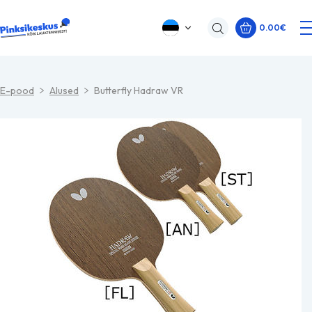
0.00
€
E-pood
Alused
Butterfly Hadraw VR