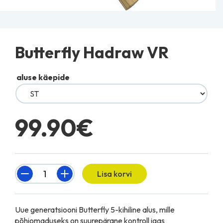
Butterfly Hadraw VR
aluse käepide
99.90
€
Quantity
Lisa korvi
Uue generatsiooni Butterfly 5-kihiline alus, mille
põhiomaduseks on suurepärane kontroll igas