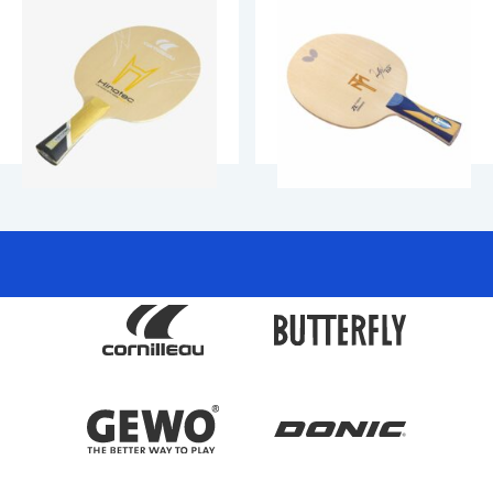
Cornilleau Hinotec
Butterfly Timo Boll ZLF
ALL+
Alused
Alused
179.90
€
39.90
€