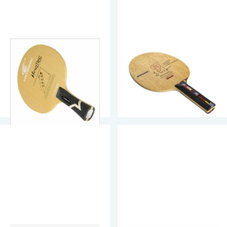
Cornilleau Hinotec
Donic Waldner Ultra
OFF+ Carbon
Senso Carbon
Alused
Alused
59.90
€
75.90
€