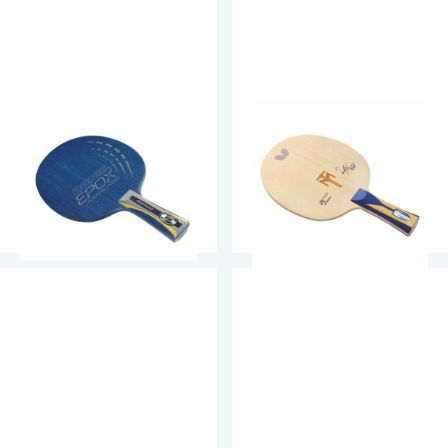
Donic Epox
Butterfly Timo Boll ZLF
Powerallround
Alused
Alused
179.90
€
49.90
€