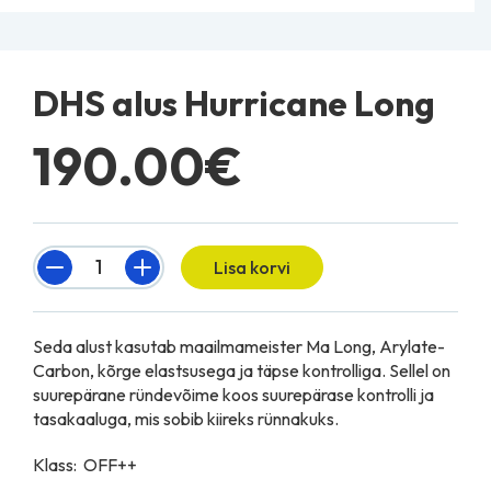
DHS alus Hurricane Long
190.00€
Quantity
Lisa korvi
Seda alust kasutab maailmameister Ma Long, Arylate-
Carbon, kõrge elastsusega ja täpse kontrolliga. Sellel on
suurepärane ründevõime koos suurepärase kontrolli ja
tasakaaluga, mis sobib kiireks rünnakuks.
Klass: OFF++