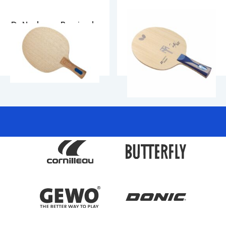
Dr.Neubauer Barricade
Butterfly Timo Boll ZLC
Alused
Alused
79.90
€
189.90
€