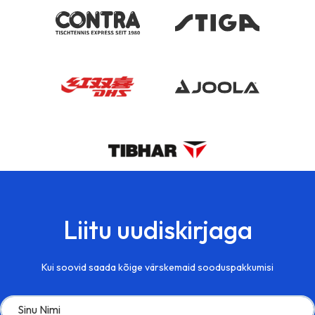
Liitu uudiskirjaga
Kui soovid saada kõige värskemaid sooduspakkumisi