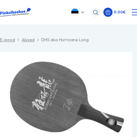
0.00
€
E-pood
Alused
DHS alus Hurricane Long