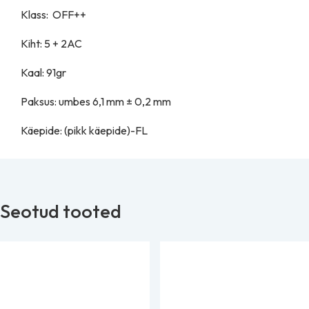
Klass: OFF++
Kiht: 5 + 2AC
Kaal: 91gr
Paksus: umbes 6,1 mm ± 0,2 mm
Käepide: (pikk käepide)-FL
Seotud tooted