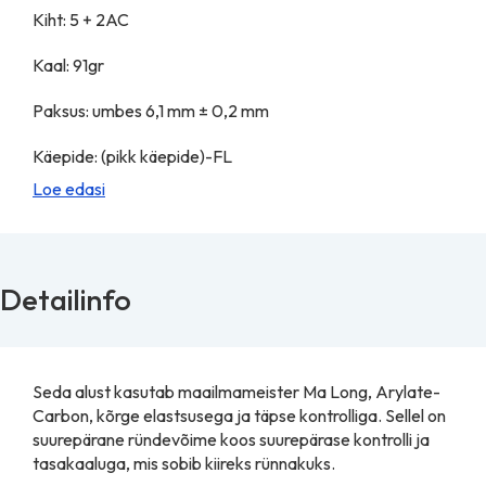
Kiht: 5 + 2AC
Kaal: 91gr
Paksus: umbes 6,1 mm ± 0,2 mm
Käepide: (pikk käepide)-FL
Loe edasi
Detailinfo
Seda alust kasutab maailmameister Ma Long, Arylate-
Carbon, kõrge elastsusega ja täpse kontrolliga. Sellel on
suurepärane ründevõime koos suurepärase kontrolli ja
tasakaaluga, mis sobib kiireks rünnakuks.