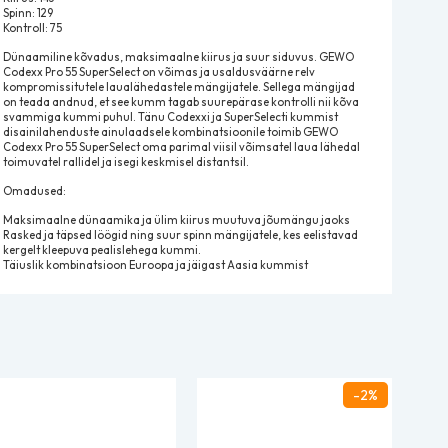
Spinn: 129
Kontroll: 75
Dünaamiline kõvadus, maksimaalne kiirus ja suur siduvus. GEWO
Codexx Pro 55 SuperSelect on võimas ja usaldusväärne relv
kompromissitutele laualähedastele mängijatele. Sellega mängijad
on teada andnud, et see kumm tagab suurepärase kontrolli nii kõva
svammiga kummi puhul. Tänu Codexxi ja SuperSelecti kummist
disainilahenduste ainulaadsele kombinatsioonile toimib GEWO
Codexx Pro 55 SuperSelect oma parimal viisil võimsatel laua lähedal
toimuvatel rallidel ja isegi keskmisel distantsil.
Omadused:
Maksimaalne dünaamika ja ülim kiirus muutuva jõumängu jaoks
Rasked ja täpsed löögid ning suur spinn mängijatele, kes eelistavad
kergelt kleepuva pealislehega kummi.
Täiuslik kombinatsioon Euroopa ja jäigast Aasia kummist
-2%