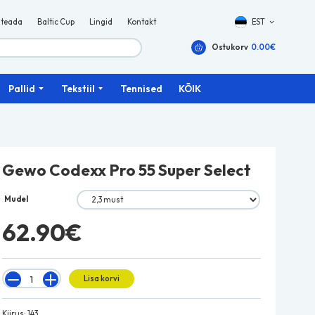
 teada
Baltic Cup
Lingid
Kontakt
EST
Ostukorv
0.00
€
Pallid
Tekstiil
Tennised
KÕIK
Gewo Codexx Pro 55 Super Select
Mudel
62.90
€
Quantity
Lisa korvi
Kiirus: 143