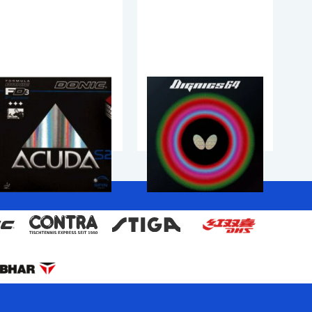
Donic Acuda S2
Butterfly Dignics 64
Kummid
Kummid
49.90
€
77.99
€
79.90
€