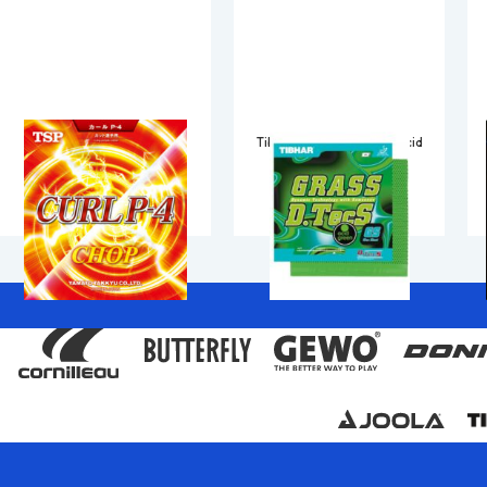
TSP Curl P-4 Chop
Tibhar Grass D.TecS GS acid
green
Kummid
Kummid
36.90
€
53.90
€