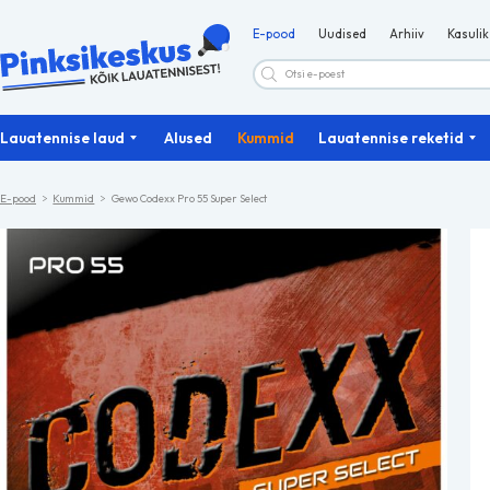
E-pood
Uudised
Arhiiv
Kasulik
Products
search
Lauatennise laud
Alused
Kummid
Lauatennise reketid
E-pood
Kummid
Gewo Codexx Pro 55 Super Select