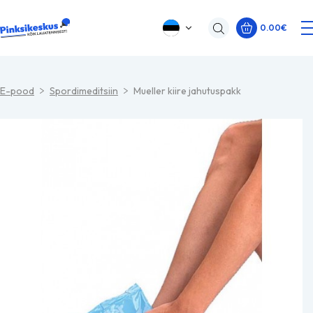
0.00
€
E-pood
Spordimeditsiin
Mueller kiire jahutuspakk