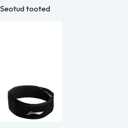
Seotud tooted
Li-Ning Knee Patella
Strap põlverihm
Spordimeditsiin
12.90
€