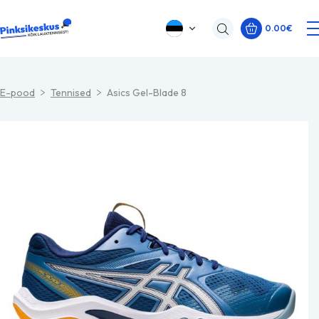
0.00
€
E-pood
Tennised
Asics Gel-Blade 8