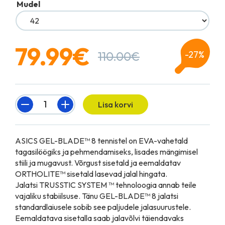
Mudel
79.99
€
-27%
110.00
€
Quantity
Lisa korvi
ASICS GEL-BLADE™ 8 tennistel on EVA-vahetald
tagasilöögiks ja pehmendamiseks, lisades mängimisel
stiili ja mugavust. Võrgust sisetald ja eemaldatav
ORTHOLITE™ sisetald lasevad jalal hingata.
Jalatsi TRUSSTIC SYSTEM ™ tehnoloogia annab teile
vajaliku stabiilsuse. Tänu GEL-BLADE™ 8 jalatsi
standardlaiusele sobib see paljudele jalasuurustele.
Eemaldatava sisetalla saab jalavõlvi täiendavaks