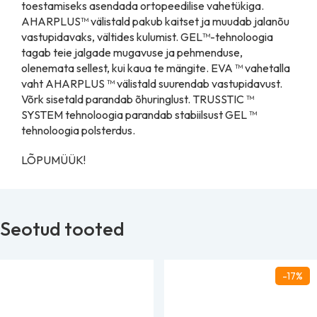
toestamiseks asendada ortopeedilise vahetükiga.
AHARPLUS™ välistald pakub kaitset ja muudab jalanõu
vastupidavaks, vältides kulumist. GEL™-tehnoloogia
tagab teie jalgade mugavuse ja pehmenduse,
olenemata sellest, kui kaua te mängite. EVA ™ vahetalla
vaht AHARPLUS ™ välistald suurendab vastupidavust.
Võrk sisetald parandab õhuringlust. TRUSSTIC ™
SYSTEM tehnoloogia parandab stabiilsust GEL ™
tehnoloogia polsterdus.
LÕPUMÜÜK!
Seotud tooted
-17%