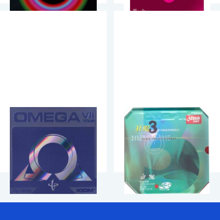
Xiom Omega VII Tour
DHS Hurricane 3 Neo
Kummid
Kummid
69.90
€
34.90
€