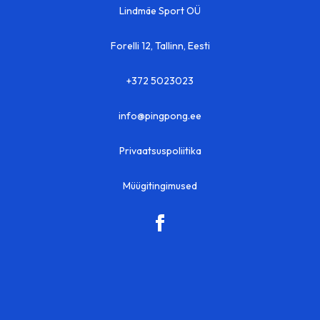
Lindmäe Sport OÜ
Forelli 12, Tallinn, Eesti
+372 5023023
info@pingpong.ee
Privaatsuspoliitika
Müügitingimused