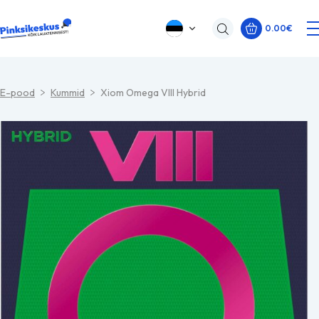
0.00
€
E-pood
Kummid
Xiom Omega VIII Hybrid