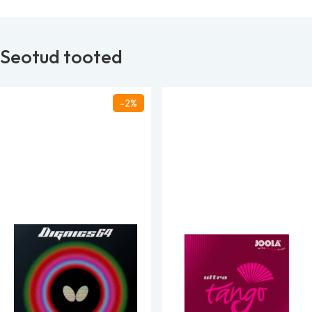
Seotud tooted
-2%
Butterfly Dignics 64
Joola Tango Ultra
Kummid
Kummid
77.99
€
44.90
€
79.90
€