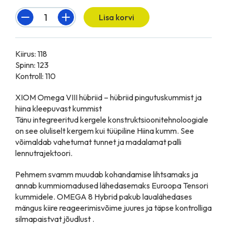
Quantity
Lisa korvi
Kiirus: 118
Spinn: 123
Kontroll: 110
XIOM Omega VIII hübriid – hübriid pingutuskummist ja
hiina kleepuvast kummist
Tänu integreeritud kergele konstruktsioonitehnoloogiale
on see oluliselt kergem kui tüüpiline Hiina kumm. See
võimaldab vahetumat tunnet ja madalamat palli
lennutrajektoori.
Pehmem svamm muudab kohandamise lihtsamaks ja
annab kummiomadused lähedasemaks Euroopa Tensori
kummidele. OMEGA 8 Hybrid pakub laualähedases
mängus kiire reageerimisvõime juures ja täpse kontrolliga
silmapaistvat jõudlust .